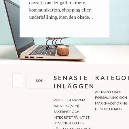
oavsett om det gäller arbete,
kommunikation, shopping eller
underhållning. Men den ökade…
SÖK
SENASTE
KATEGO
EFTER:
INLÄGGEN
ALLMÄNT OM IT
FÖRSÄLJNING OCH
VIRTUELLA PRIVATA
MARKNADSFÖRING
NÄTVERK (VPN) –
IT INOM FINANS
SÄKERHET OCH
INTEGRITET PÅ NÄTET
UTVECKLA DITT IT-
FÖRETAG MED KLINGIT