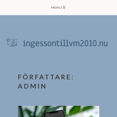
Skip
MENU
☰
to
content
FÖRFATTARE:
ADMIN