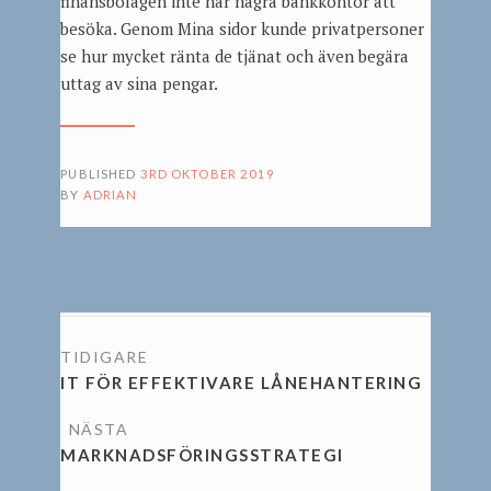
finansbolagen inte har några bankkontor att
besöka. Genom Mina sidor kunde privatpersoner
se hur mycket ränta de tjänat och även begära
uttag av sina pengar.
PUBLISHED
3RD OKTOBER 2019
BY
ADRIAN
INLÄGGSNAVIGERING
IT FÖR EFFEKTIVARE LÅNEHANTERING
MARKNADSFÖRINGSSTRATEGI