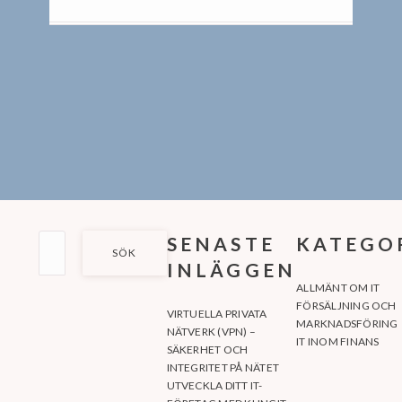
SÖK
SENASTE
KATEGO
EFTER:
INLÄGGEN
ALLMÄNT OM IT
FÖRSÄLJNING OCH
VIRTUELLA PRIVATA
MARKNADSFÖRING
NÄTVERK (VPN) –
IT INOM FINANS
SÄKERHET OCH
INTEGRITET PÅ NÄTET
UTVECKLA DITT IT-