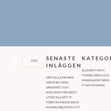
SÖK
SENASTE
KATEGO
EFTER:
INLÄGGEN
ALLMÄNT OM IT
FÖRSÄLJNING OCH
VIRTUELLA PRIVATA
MARKNADSFÖRING
NÄTVERK (VPN) –
IT INOM FINANS
SÄKERHET OCH
INTEGRITET PÅ NÄTET
UTVECKLA DITT IT-
FÖRETAG MED KLINGIT
KOMMUNIKATION I ETT