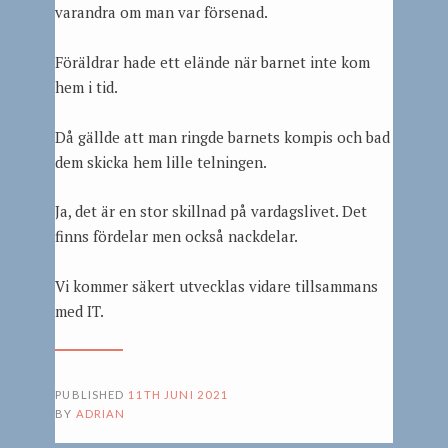
varandra om man var försenad.
Föräldrar hade ett elände när barnet inte kom
hem i tid.
Då gällde att man ringde barnets kompis och bad
dem skicka hem lille telningen.
Ja, det är en stor skillnad på vardagslivet. Det
finns fördelar men också nackdelar.
Vi kommer säkert utvecklas vidare tillsammans
med IT.
PUBLISHED
11TH JUNI 2021
BY
ADRIAN