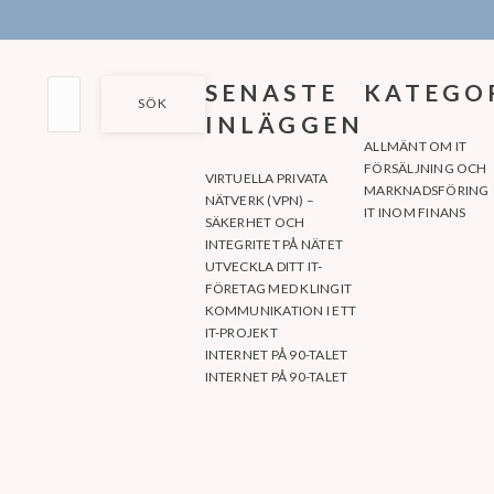
SÖK
SENASTE
KATEGO
EFTER:
INLÄGGEN
ALLMÄNT OM IT
FÖRSÄLJNING OCH
VIRTUELLA PRIVATA
MARKNADSFÖRING
NÄTVERK (VPN) –
IT INOM FINANS
SÄKERHET OCH
INTEGRITET PÅ NÄTET
UTVECKLA DITT IT-
FÖRETAG MED KLINGIT
KOMMUNIKATION I ETT
IT-PROJEKT
INTERNET PÅ 90-TALET
INTERNET PÅ 90-TALET